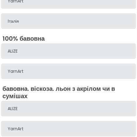
YarnArt
Італія
100% бавовна
ALIZE
YarnArt
бавовна. віскоза. льон з акрілом чи в
сумішах
ALIZE
YarnArt