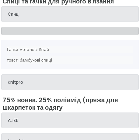
Спиці та гачки для ручного в'язання
Спиці
Гачки металеві Кітай
товсті бамбукові спиці
Knitpro
75% вовна. 25% поліамід (пряжа для
шкарпеток та одягу
ALIZE