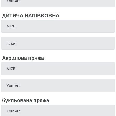
YarnArt
ДИТЯЧА НАПІВВОВНА
ALIZE
Газал
Акрилова пряжа
ALIZE
YarnArt
букльована пряжа
YarnArt