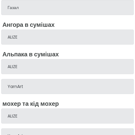
Газал
Ангора в сумішах
ALIZE
Альпака в сумішах
ALIZE
YarnArt
мохер та кід мохер
ALIZE