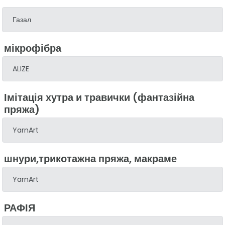
Газал
мікрофібра
ALIZE
Імітація хутра и травички (фантазійна
пряжа)
YarnArt
шнури,трикотажна пряжа, макраме
YarnArt
РАФІЯ