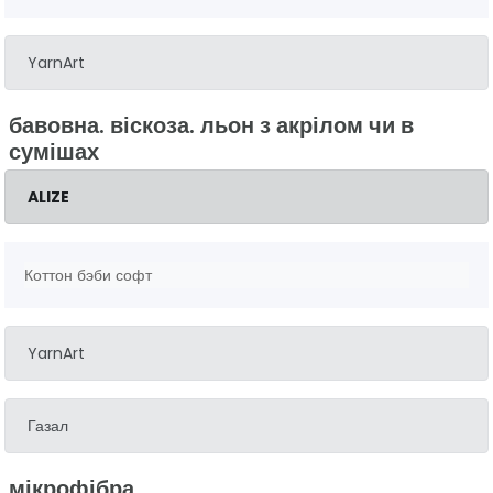
YarnArt
бавовна. віскоза. льон з акрілом чи в
сумішах
ALIZE
Коттон бэби софт
YarnArt
Газал
мікрофібра