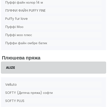
Пуффі файн колор 14 м
ПУФФИ ФАЙН PUFFY FINE
Puffy fur love
Пуффі Моо
Пуффі моо плюс
Пуффи файн омбре батик
Плюшева пряжа
ALIZE
Velluto
SOFTY (Дитяча пряжа) софти
SOFTY PLUS