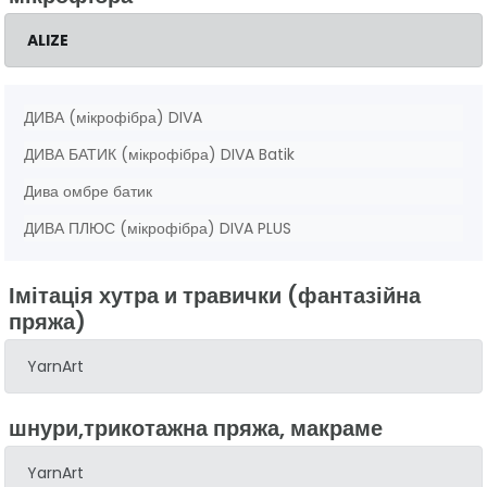
ALIZE
ДИВА (мікрофібра) DIVA
ДИВА БАТИК (мікрофібра) DIVA Batik
Дива омбре батик
ДИВА ПЛЮС (мікрофібра) DIVA PLUS
Імітація хутра и травички (фантазійна
пряжа)
YarnArt
шнури,трикотажна пряжа, макраме
YarnArt