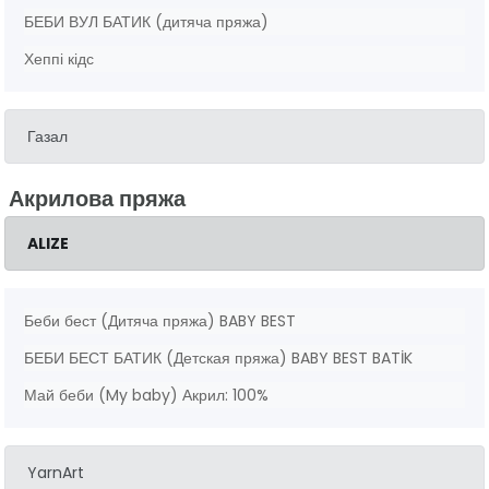
БЕБИ ВУЛ БАТИК (дитяча пряжа)
Хеппі кідс
Газал
Акрилова пряжа
ALIZE
Беби бест (Дитяча пряжа) BABY BEST
БЕБИ БЕСТ БАТИК (Детская пряжа) BABY BEST BATİK
Май беби (My baby) Акрил: 100%
YarnArt