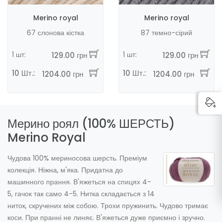
Merino royal
Merino royal
67 слонова кістка
87 темно-сірий
1 шт:
1 шт:
129.00 грн
129.00 грн
10 Шт.:
10 Шт.:
1204.00 грн
1204.00 грн
Мерино роял (100% ШЕРСТЬ)
Merino Royal
Чудова 100% мериносова шерсть. Преміум
колекція. Ніжна, м'яка. Придатна до
машинного прання. В'яжеться на спицях 4-
5, гачок так само 4-5. Нитка складається з 14
ниток, скручених між собою. Трохи пружинить. Чудово тримає
коси. При пранні не линяє. В'яжеться дуже приємно і зручно.