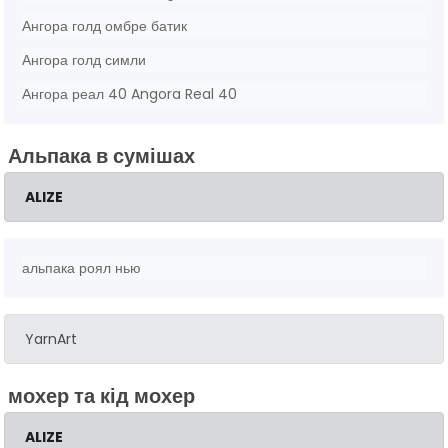
Ангора голд омбре батик
Ангора голд симли
Ангора реал 40 Angora Real 40
Альпака в сумішах
ALIZE
альпака роял нью
YarnArt
мохер та кід мохер
ALIZE