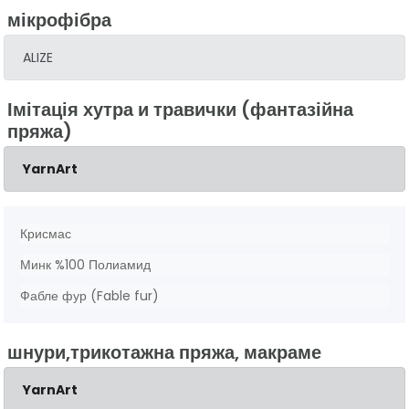
мікрофібра
ALIZE
Імітація хутра и травички (фантазійна
пряжа)
YarnArt
Крисмас
Минк %100 Полиамид
Фабле фур (Fable fur)
шнури,трикотажна пряжа, макраме
YarnArt