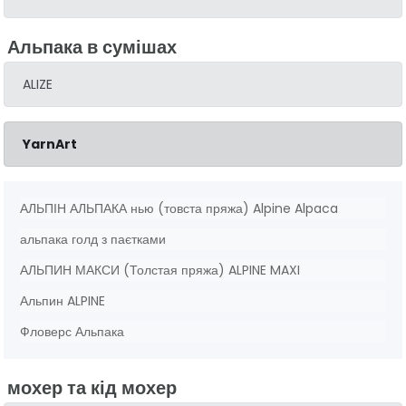
Альпака в сумішах
ALIZE
YarnArt
АЛЬПІН АЛЬПАКА нью (товста пряжа) Alpine Alpaca
альпака голд з паєтками
АЛЬПИН МАКСИ (Толстая пряжа) ALPINE MAXI
Альпин ALPINE
Фловерс Альпака
мохер та кід мохер