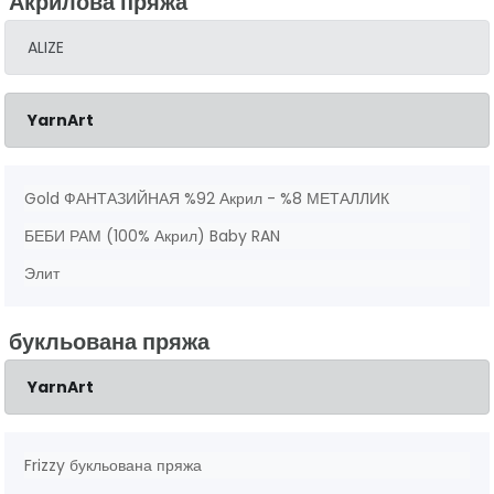
Акрилова пряжа
ALIZE
YarnArt
Gold ФАНТАЗИЙНАЯ %92 Акрил - %8 МЕТАЛЛИК
БЕБИ РАМ (100% Акрил) Baby RAN
Элит
букльована пряжа
YarnArt
Frizzy букльована пряжа