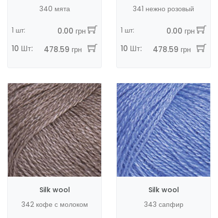
340 мята
341 нежно розовый
1 шт:
1 шт:
0.00 грн
0.00 грн
10 Шт:
10 Шт:
478.59 грн
478.59 грн
Silk wool
Silk wool
342 кофе с молоком
343 сапфир