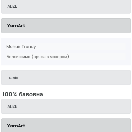
ALIZE
YarnArt
Mohair Trendy
Беллиссимо (пряжа з мохером)
Італія
100% бавовна
ALIZE
YarnArt