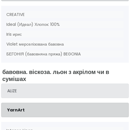
CREATIVE
Ideal (Идеал) Хлопок: 100%
Iris ирис
Violet мерселізована бавовна
БЕГОНІЯ (бавовняна пряжа) BEGONIA
бавовна. віскоза. льон з акрілом чи в
сумішах
ALIZE
YarnArt