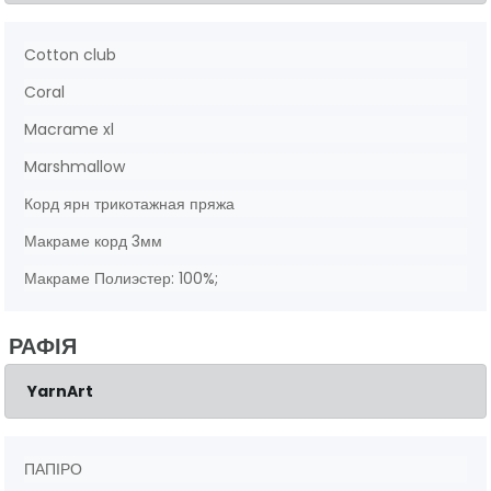
Cotton club
Coral
Macrame xl
Marshmallow
Корд ярн трикотажная пряжа
Макраме корд 3мм
Макраме Полиэстер: 100%;
РАФІЯ
YarnArt
ПАПІРО