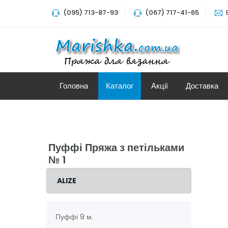
(095) 713-87-93
(067) 717-41-65
Головна
Каталог
Акції
Доставка
Пуффі Пряжа з петільками
№ 1
ALIZE
Пуффі 9 м.