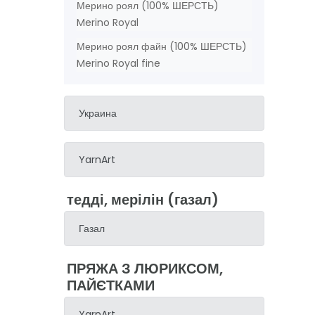
Мерино роял (100% ШЕРСТЬ)
Merino Royal
Мерино роял файн (100% ШЕРСТЬ)
Merino Royal fine
Украина
YarnArt
тедді, мерілін (газал)
Газал
ПРЯЖА З ЛЮРИКСОМ,
ПАЙЄТКАМИ
YarnArt