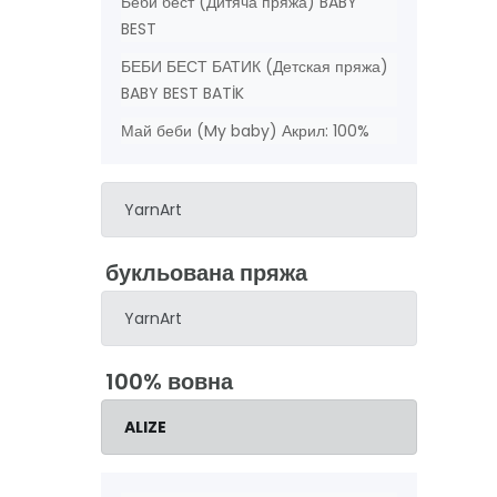
Беби бест (Дитяча пряжа) BABY
BEST
БЕБИ БЕСТ БАТИК (Детская пряжа)
BABY BEST BATİK
Май беби (My baby) Акрил: 100%
YarnArt
букльована пряжа
YarnArt
100% вовна
ALIZE