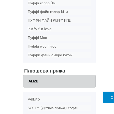
Пуффі колор 9м
Пуффі файн колор 14 м
ПУФФИ ФАЙН PUFFY FINE
Puffy fur love
Пуффі Моо
Пуффі моо плюс
Пуффи файн омбре батик
Плюшева пряжа
ALIZE
О
Velluto
SOFTY (Дитяча пряжа) софти