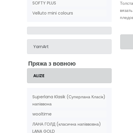
SOFTY PLUS
Толста
вязать
Velluto mini colours
пледов
YarnArt
Пряжа з вовною
ALIZE
Superlana Klasik (Суперлана Класік)
напіввона
wooltime
ЛАНА ГОЛД (класична напіввовна)
LANA GOLD