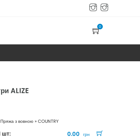
0
ри ALIZE
: Пряжа з вовною » COUNTRY
1 шт:
0.00
грн