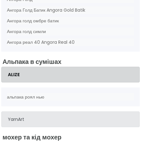
Ангора Голд Батик Angora Gold Batik
Ангора голд омбре батик
Ангора голд симли
Ангора реал 40 Angora Real 40
Альпака в сумішах
ALIZE
альпака роял нью
YarnArt
мохер та кід мохер