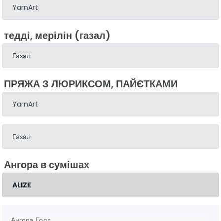
YarnArt
тедді, мерілін (газал)
Газал
ПРЯЖА З ЛЮРИКСОМ, ПАЙЄТКАМИ
YarnArt
Газал
Ангора в сумішах
ALIZE
Ангора Голд