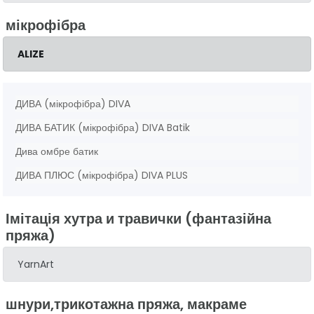
мікрофібра
ALIZE
ДИВА (мікрофібра) DIVA
ДИВА БАТИК (мікрофібра) DIVA Batik
Дива омбре батик
ДИВА ПЛЮС (мікрофібра) DIVA PLUS
Імітація хутра и травички (фантазійна
пряжа)
YarnArt
шнури,трикотажна пряжа, макраме