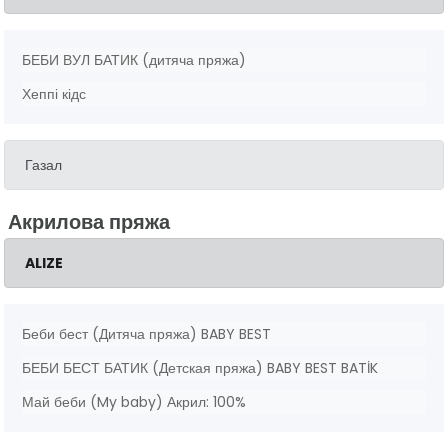
БЕБИ ВУЛ БАТИК (дитяча пряжа)
Хеппі кідс
Газал
Акрилова пряжа
ALIZE
Беби бест (Дитяча пряжа) BABY BEST
БЕБИ БЕСТ БАТИК (Детская пряжа) BABY BEST BATİK
Май беби (My baby) Акрил: 100%