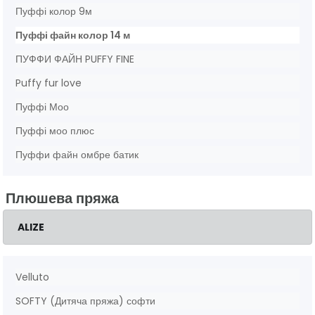
Пуффі колор 9м
Пуффі файн колор 14 м
ПУФФИ ФАЙН PUFFY FINE
Puffy fur love
Пуффі Моо
Пуффі моо плюс
Пуффи файн омбре батик
Плюшева пряжа
ALIZE
Velluto
SOFTY (Дитяча пряжа) софти