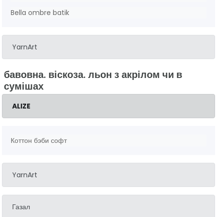
Bella ombre batik
YarnArt
бавовна. віскоза. льон з акрілом чи в
сумішах
ALIZE
Коттон бэби софт
YarnArt
Газал