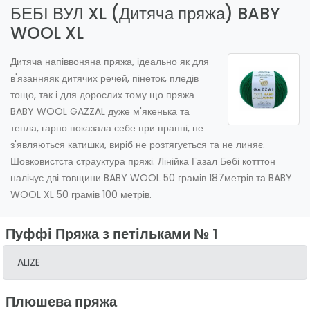
БЕБІ ВУЛ XL (Дитяча пряжа) BABY
WOOL XL
Дитяча напіввоняна пряжа, ідеально як для
в'язанняяк дитячих речей, пінеток, пледів
тощо, так і для дорослих тому що пряжа
BABY WOOL GAZZAL дуже м'якенька та
тепла, гарно показала себе при пранні, не
з'являються катишки, виріб не розтягується та не линяє.
Шовковистста страуктура пряжі. Лінійка Газал Бебі котттон
налічує дві товщини BABY WOOL 50 грамів 187метрів та BABY
WOOL XL 50 грамів 100 метрів.
Пуффі Пряжа з петільками № 1
ALIZE
Плюшева пряжа