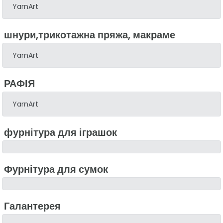
YarnArt
шнури,трикотажна пряжа, макраме
YarnArt
РАФІЯ
YarnArt
фурнітура для іграшок
Фурнітура для сумок
Галантерея