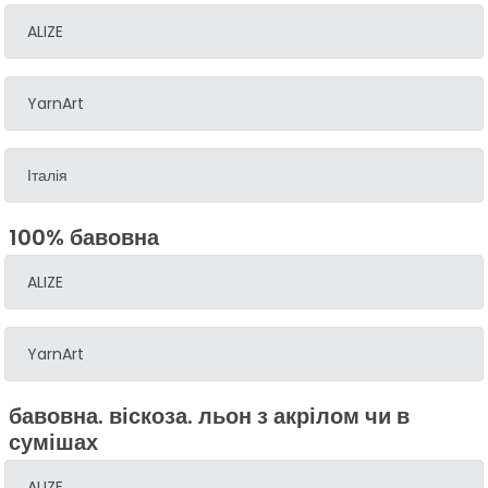
ALIZE
YarnArt
Італія
100% бавовна
ALIZE
YarnArt
бавовна. віскоза. льон з акрілом чи в
сумішах
ALIZE