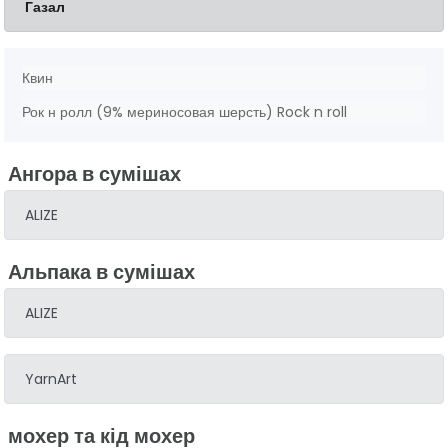
Газал
Квин
Рок н ролл (9% мериносовая шерсть) Rock n roll
Ангора в сумішах
ALIZE
Альпака в сумішах
ALIZE
YarnArt
мохер та кід мохер