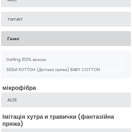
YarnArt
Газал
Darling 100% віскоза
БЕБИ КОТТОН (Детская пряжа) BABY COTTON
мікрофібра
ALIZE
Імітація хутра и травички (фантазійна
пряжа)