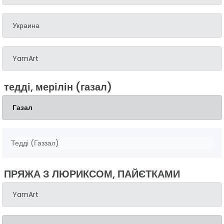
Украина
YarnArt
тедді, мерілін (газал)
Газал
Тедді (Газзал)
ПРЯЖА З ЛЮРИКСОМ, ПАЙЄТКАМИ
YarnArt