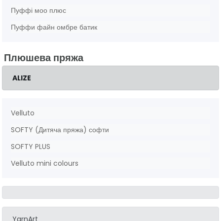
Пуффі моо плюс
Пуффи файн омбре батик
Плюшева пряжа
ALIZE
Velluto
SOFTY (Дитяча пряжа) софти
SOFTY PLUS
Velluto mini colours
YarnArt