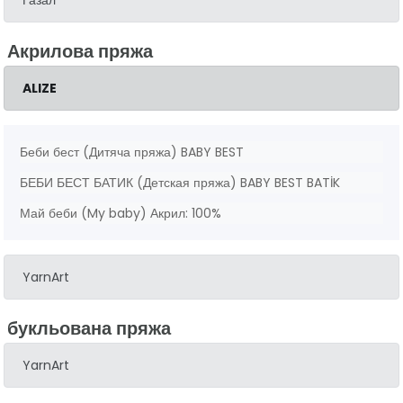
Акрилова пряжа
ALIZE
Беби бест (Дитяча пряжа) BABY BEST
БЕБИ БЕСТ БАТИК (Детская пряжа) BABY BEST BATİK
Май беби (My baby) Акрил: 100%
YarnArt
букльована пряжа
YarnArt