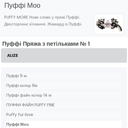
Пуффі Моо
PUFFY MORE Нове слово у пряжі Пуффі.
Двостороннє в'язання. Жаккард із Пуффі.
Пуффі Пряжа з петільками № 1
ALIZE
Пуффі 9 м.
Пуффі колор 9м
Пуффі файн колор 14 м
ПУФФИ ФАЙН PUFFY FINE
Puffy fur love
Пуффі Моо